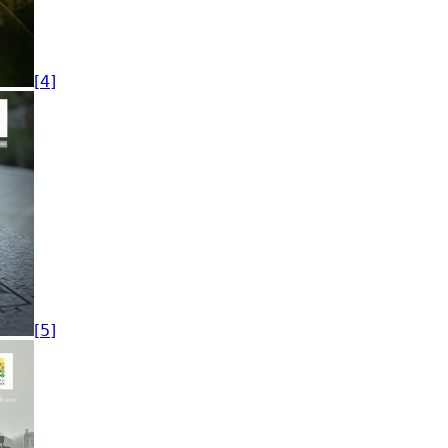
[4]
[5]