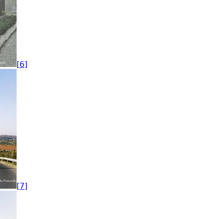
[6]
[7]