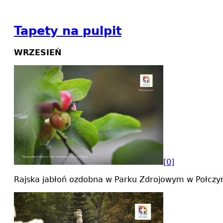
Tapety na pulpit
WRZESIEŃ
[0]
Rajska jabłoń ozdobna w Parku Zdrojowym w Połczyn