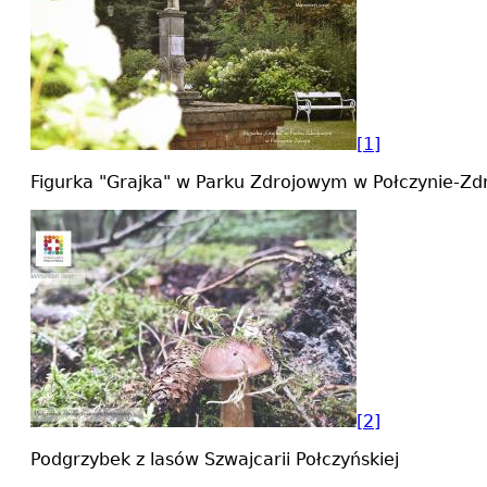
[1]
Figurka "Grajka" w Parku Zdrojowym w Połczynie-Zd
[2]
Podgrzybek z lasów Szwajcarii Połczyńskiej