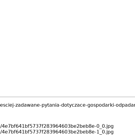
jczesciej-zadawane-pytania-dotyczace-gospodarki-odpada
s/pliki/4e7bf641bf5737f283964603be2beb8e-0_0.jpg
s/pliki/4e7bf641bf5737f283964603be2beb8e-1_0.jpg