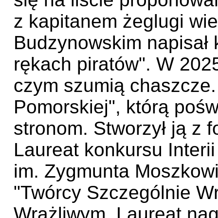
z kapitanem żeglugi wie
Budzynowskim napisał k
rękach piratów". W 2025
czym szumią chaszcze. 
Pomorskiej", którą poś
stronom. Stworzył ją z 
Laureat konkursu Interi
im. Zygmunta Moszkowi
"Twórcy Szczególnie Wr
Wrażliwym. Laureat nag