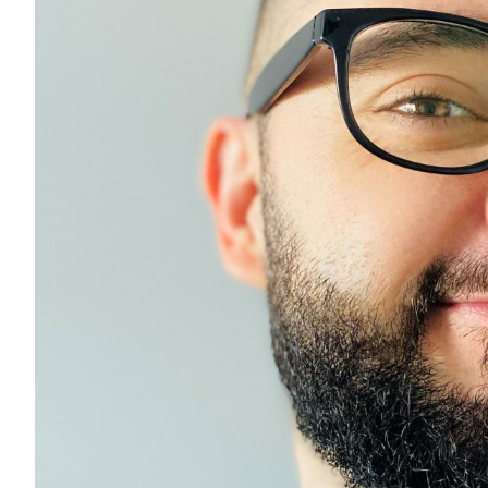
Show
Show