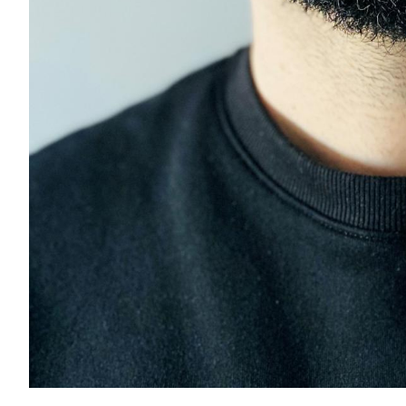
Show
Show
Show
Show
Show