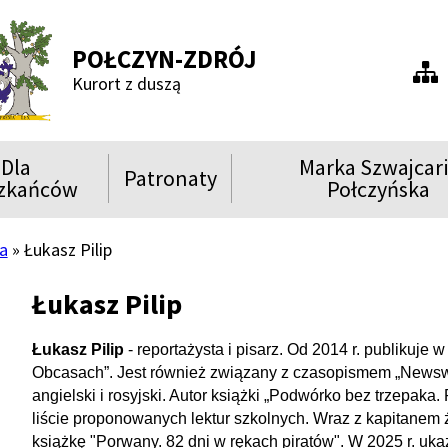
POŁCZYN-ZDRÓJ
Men
Kurort z duszą
praw
Dla
Marka Szwajcar
Patronaty
ń
Rozwiń
Rozwiń
zkańców
Połczyńska
menu
menu
Show
Show
Show
a
Łukasz Pilip
Łukasz Pilip
Show
Łukasz Pilip
- reportażysta i pisarz. Od 2014 r. publikuj
Obcasach”. Jest również związany z czasopismem „Newswe
angielski i rosyjski. Autor książki „Podwórko bez trzepaka.
liście proponowanych lektur szkolnych. Wraz z kapitanem 
książkę "Porwany. 82 dni w rękach piratów". W 2025 r. uk