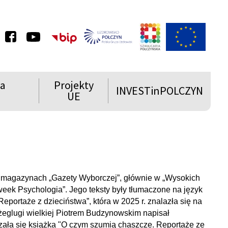
u
Szwajcaria
Połczyńska
e
ia
Projekty
INVESTinPOLCZYN
Rozwiń
Rozwiń
UE
menu
menu
Show
Show
e w magazynach „Gazety Wyborczej”, głównie w „Wysokich
ek Psychologia”. Jego teksty były tłumaczone na język
 Reportaże z dzieciństwa”, która w 2025 r. znalazła się na
żeglugi wielkiej Piotrem Budzynowskim napisał
azała się książka "O czym szumią chaszcze. Reportaże ze