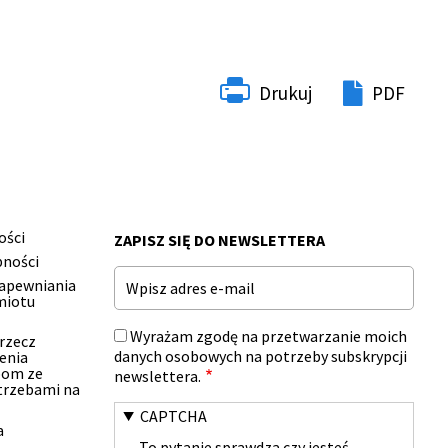
Drukuj
PDF
ości
ZAPISZ SIĘ DO NEWSLETTERA
pności
Email
zapewniania
miotu
Wyrażam zgodę na przetwarzanie moich
 rzecz
danych osobowych na potrzeby subskrypcji
enia
bom ze
newslettera.
trzebami na
CAPTCHA
a
To pytanie sprawdza czy jesteś