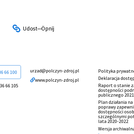
urzad@polczyn-zdroj.pl
Polityka prywatn
Menu
36 66 100
Deklaracja dostę
www.polczyn-zdroj.pl
stopki
Raport o stanie 
 36 66 105
dostępności pod
publicznego 2021
Plan działania na
poprawy zapewni
dostępności oso
szczególnymi po
lata 2020-2022
Otworzy
Wersja archiwaln
się