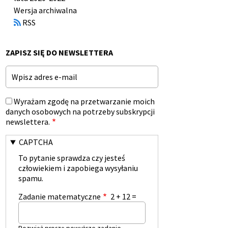
Otworzy
Wersja archiwalna
się
RSS
w
nowym
oknie
ZAPISZ SIĘ DO NEWSLETTERA
Email
Wyrażam zgodę na przetwarzanie moich
danych osobowych na potrzeby subskrypcji
newslettera.
CAPTCHA
To pytanie sprawdza czy jesteś
człowiekiem i zapobiega wysyłaniu
spamu.
Zadanie matematyczne
2 + 12 =