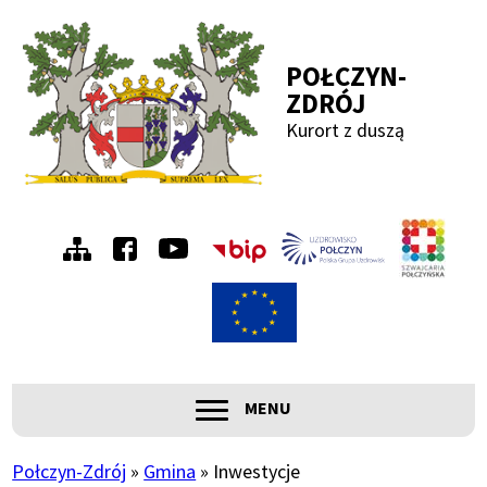
Przejdź
Przejdź
Przejdź
Przejdź
do
do
do
do
POŁCZYN-
menu
treści
wyszukiwania
stopki
ZDRÓJ
Kurort z duszą
Menu
Szwa
Połc
prawe
ROZWIŃ
MENU
Główna
nawigacja
Połczyn-Zdrój
Gmina
Inwestycje