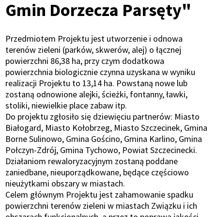
Gmin Dorzecza Parsęty"
Przedmiotem Projektu jest utworzenie i odnowa
terenów zieleni (parków, skwerów, alej) o łącznej
powierzchni 86,38 ha, przy czym dodatkowa
powierzchnia biologicznie czynna uzyskana w wyniku
realizacji Projektu to 13,14 ha. Powstaną nowe lub
zostaną odnowione alejki, ścieżki, fontanny, ławki,
stoliki, niewielkie place zabaw itp.
Do projektu zgłosiło się dziewięciu partnerów: Miasto
Białogard, Miasto Kołobrzeg, Miasto Szczecinek, Gmina
Borne Sulinowo, Gmina Gościno, Gmina Karlino, Gmina
Połczyn-Zdrój, Gmina Tychowo, Powiat Szczecinecki.
Działaniom rewaloryzacyjnym zostaną poddane
zaniedbane, nieuporządkowane, będące częściowo
nieużytkami obszary w miastach.
Celem głównym Projektu jest zahamowanie spadku
powierzchni terenów zieleni w miastach Związku i ich
obszarach funkcjonalnych, a przez to poprawa jakości