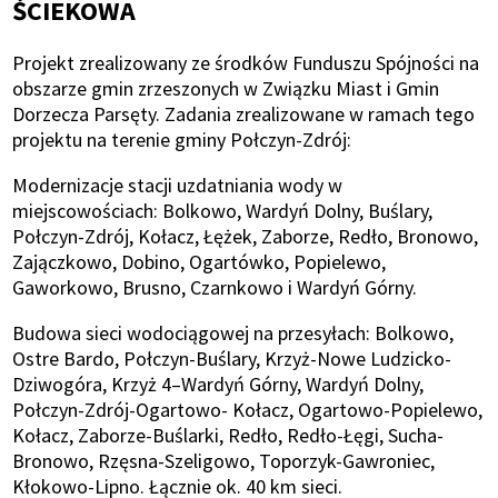
ŚCIEKOWA
Projekt zrealizowany ze środków Funduszu Spójności na
obszarze gmin zrzeszonych w Związku Miast i Gmin
Dorzecza Parsęty. Zadania zrealizowane w ramach tego
projektu na terenie gminy Połczyn-Zdrój:
Modernizacje stacji uzdatniania wody w
miejscowościach: Bolkowo, Wardyń Dolny, Buślary,
Połczyn-Zdrój, Kołacz, Łężek, Zaborze, Redło, Bronowo,
Zajączkowo, Dobino, Ogartówko, Popielewo,
Gaworkowo, Brusno, Czarnkowo i Wardyń Górny.
Budowa sieci wodociągowej na przesyłach: Bolkowo,
Ostre Bardo, Połczyn-Buślary, Krzyż-Nowe Ludzicko-
Dziwogóra, Krzyż 4–Wardyń Górny, Wardyń Dolny,
Połczyn-Zdrój-Ogartowo- Kołacz, Ogartowo-Popielewo,
Kołacz, Zaborze-Buślarki, Redło, Redło-Łęgi, Sucha-
Bronowo, Rzęsna-Szeligowo, Toporzyk-Gawroniec,
Kłokowo-Lipno. Łącznie ok. 40 km sieci.