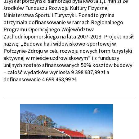
uzyskał połczyński samorząd była kwota 1,1 mln zł ze
środków Funduszu Rozwoju Kultury Fizycznej
Ministerstwa Sportu i Turystyki. Ponadto gmina
otrzymała dofinansowanie w ramach Regionalnego
Programu Operacyjnego Województwa
Zachodniopomorskiego na lata 2007-2013. Projekt nosił
nazwę: „Budowa hali widowiskowo-sportowej w
Połczynie-Zdroju w celu rozwoju nowych form turystyki
aktywnej w mieście uzdrowiskowym” i z funduszy
unijnych zostało sfinansowanych 50% kosztów budowy
– całość wydatków wyniosła 9 398 937,99 zł a
dofinansowanie 4 699 468,99 zł.