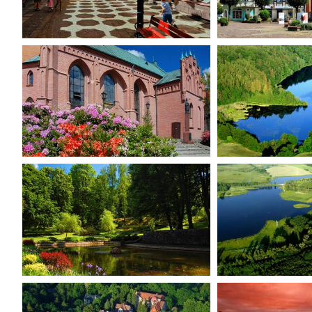
Show
Show