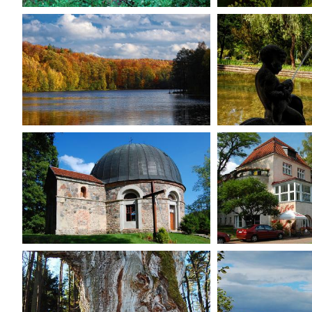
Show
Show
Show
Show
Show