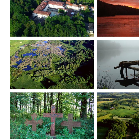
Show
Show