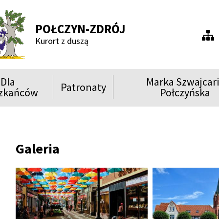
POŁCZYN-ZDRÓJ
Men
Kurort z duszą
praw
Dla
Marka Szwajcar
Patronaty
ń
Rozwiń
Rozwiń
zkańców
Połczyńska
menu
menu
Show
Show
Show
Galeria
Show