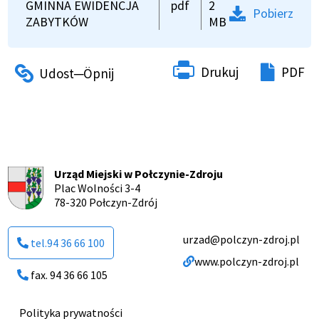
GMINNA EWIDENCJA
pdf
2
Pobierz
ZABYTKÓW
MB
Drukuj
PDF
Urząd Miejski w Połczynie-Zdroju
Plac Wolności 3-4
78-320 Połczyn-Zdrój
urzad@polczyn-zdroj.pl
tel.94 36 66 100
www.polczyn-zdroj.pl
fax. 94 36 66 105
Polityka prywatności
Menu