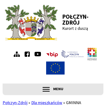
Przejdź
Przejdź
Przejdź
Przejdź
do
do
do
do
POŁCZYN-
menu
treści
wyszukiwania
stopki
ZDRÓJ
Kurort z duszą
Menu
Szwa
Połc
prawe
ROZWIŃ
MENU
Główna
nawigacja
Połczyn-Zdrój
Dla mieszkańców
GMINNA