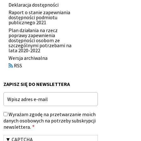
Deklaracja dostępności
stopki
Raport o stanie zapewniania
dostępności podmiotu
publicznego 2021
Plan działania na rzecz
poprawy zapewnienia
dostępności osobom ze
szczególnymi potrzebami na
lata 2020-2022
Otworzy
Wersja archiwalna
się
RSS
w
nowym
oknie
ZAPISZ SIĘ DO NEWSLETTERA
Email
Wyrażam zgodę na przetwarzanie moich
danych osobowych na potrzeby subskrypcji
newslettera.
CAPTCHA