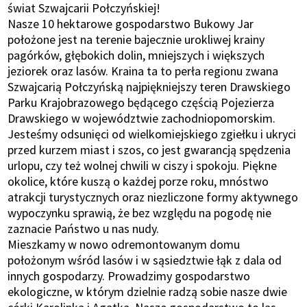
świat Szwajcarii Połczyńskiej!
Nasze 10 hektarowe gospodarstwo Bukowy Jar
położone jest na terenie bajecznie urokliwej krainy
pagórków, głębokich dolin, mniejszych i większych
jeziorek oraz lasów. Kraina ta to perła regionu zwana
Szwajcarią Połczyńską najpiękniejszy teren Drawskiego
Parku Krajobrazowego będącego częścią Pojezierza
Drawskiego w województwie zachodniopomorskim.
Jesteśmy odsunięci od wielkomiejskiego zgiełku i ukryci
przed kurzem miast i szos, co jest gwarancją spędzenia
urlopu, czy też wolnej chwili w ciszy i spokoju. Piękne
okolice, które kuszą o każdej porze roku, mnóstwo
atrakcji turystycznych oraz niezliczone formy aktywnego
wypoczynku sprawią, że bez względu na pogodę nie
zaznacie Państwo u nas nudy.
Mieszkamy w nowo odremontowanym domu
położonym wśród lasów i w sąsiedztwie łąk z dala od
innych gospodarzy. Prowadzimy gospodarstwo
ekologiczne, w którym dzielnie radzą sobie nasze dwie