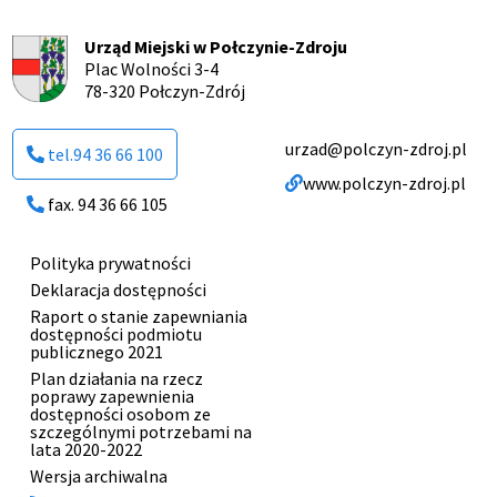
Urząd Miejski w Połczynie-Zdroju
Plac Wolności 3-4
78-320 Połczyn-Zdrój
urzad@polczyn-zdroj.pl
tel.94 36 66 100
www.polczyn-zdroj.pl
fax. 94 36 66 105
Polityka prywatności
Menu
Deklaracja dostępności
stopki
Raport o stanie zapewniania
dostępności podmiotu
publicznego 2021
Plan działania na rzecz
poprawy zapewnienia
dostępności osobom ze
szczególnymi potrzebami na
lata 2020-2022
Otworzy
Wersja archiwalna
się