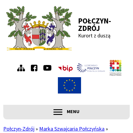
Przejdź
Przejdź
Przejdź
Przejdź
do
do
do
do
POŁCZYN-
menu
treści
wyszukiwania
stopki
ZDRÓJ
Kurort z duszą
Menu
Szwa
Połc
prawe
ROZWIŃ
MENU
Główna
nawigacja
Połczyn-Zdrój
Marka Szwajcaria Połczyńska