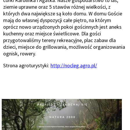
córki Karolinka i Agatka. Nasze gospodarstwo to las,
ziemie uprawne oraz 5 stawów różnej wielkości, z
których dwa największe są koło domu. W domu Goście
mają do własnej dyspozycji całe piętro, na którym
oprócz nowo urządzonych pokoi gościnnych jest aneks
kuchenny oraz miejsce świetlicowe. Dla gości
przygotowaliśmy tereny rekreacyjne, plac zabaw dla
dzieci, miejsce do grillowania, możliwość organizowania
ognisk, rowery.
Strona agroturystyki:
http://nocleg.agro.pl/