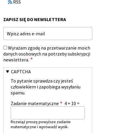
RSS
w
nowym
oknie
ZAPISZ SIĘ DO NEWSLETTERA
Email
Wyrażam zgodę na przetwarzanie moich
danych osobowych na potrzeby subskrypcji
newslettera.
CAPTCHA
To pytanie sprawdza czy jesteś
człowiekiem i zapobiega wysyłaniu
spamu.
Zadanie matematyczne
4 + 10 =
Rozwiąż proszę powyższe zadanie
matematyczne i wprowadź wynik.