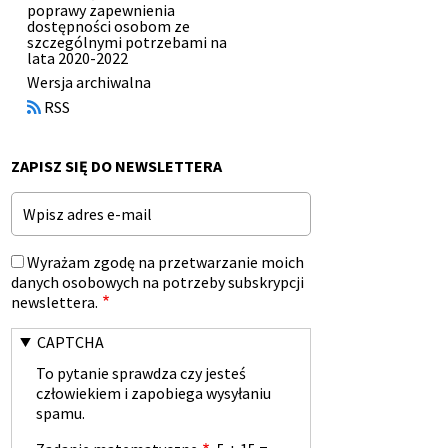
poprawy zapewnienia
dostępności osobom ze
szczególnymi potrzebami na
lata 2020-2022
Otworzy
Wersja archiwalna
się
RSS
w
nowym
oknie
ZAPISZ SIĘ DO NEWSLETTERA
Email
Wyrażam zgodę na przetwarzanie moich
danych osobowych na potrzeby subskrypcji
newslettera.
CAPTCHA
To pytanie sprawdza czy jesteś
człowiekiem i zapobiega wysyłaniu
spamu.