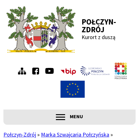
Przejdź
Przejdź
Przejdź
Przejdź
do
do
do
do
POŁCZYN-
menu
treści
wyszukiwania
stopki
ZDRÓJ
Kurort z duszą
Menu
Szwa
Połc
prawe
ROZWIŃ
MENU
Główna
nawigacja
Połczyn-Zdrój
Marka Szwajcaria Połczyńska