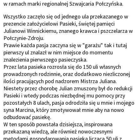
w ramach marki regionalnej Szwajcaria Połczyńska.
Wszystko zaczęło się od jednego ula przekazanego w
prezencie założycielowi Pasieki, świętej pamięci
Julianowi Winnickiemu, znanego krawca i pszczelarza w
Połczynie-Zdroju.
Prawie każda pasja zaczyna się w "garażu" tak i tutaj
pierwszy ul znalazł w nim miejsce do momentu
znalezienia pierwszego pasieczyska.
Przez lata pasieka rozrosła się do 150 uli własnych
prowadzonych rodzinnie, oraz dodatkowo niezliczonej
ilości pracujących pod nadzorem Mistrza Juliana.
Niestety przez chorobę Julian zmuszony był do redukcji
Pasieki i wtedy podczas niezbędnej mu pomocy przy
pozostałych 8 ulach, pasja odrodziła się u mnie i mojego
syna Marcina, który zmotywował mnie aby na nowo
odbudować pasiekę.
W ten sposób powstała dzisiejsza, inspirowana
przekazaną wiedzą, ale również nowoczesnymi
metodami gospodarowania pasieka licząca 50 uli z