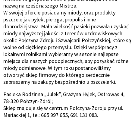
nazwą na cześć naszego Mistrza.
W swojej ofercie posiadamy miody, oraz produkty
pszczele jak pyłek, pierzga, propolis i inne
dobrodziejstwa. Mała wielkość pasieki pozwala uzyskać
miody najwyższej jakości z terenów uzdrowiskowych
okolic Połczyna Zdroju i Szwajcarii Połczyńskiej, które są
wolne od ciężkiego przemysłu. Dzięki współpracy z
lokalnymi rolnikami wybieramy w sezonie najlepsze
miejsca dla naszych podopiecznych, aby pozyskać różne
miody odmianowe. W tym roku postanowiliśmy
otworzyć sklep firmowy do którego serdecznie
zapraszamy na zakupy bezpośrednio u pszczelarki.
Pasieka Rodzinna „Julek”, Grażyna Hyjek, Ostrowąs 4,
78-320 Połczyn-Zdrój;
Sklep znajduje się w centrum Połczyna-Zdroju przy ul.
Mariackiej 1, tel: 665 997 655, 691 131 083.