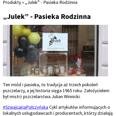
Ścieżka
Produkty
„Julek” - Pasieka Rodzinna
nawigacyjna
„Julek” - Pasieka Rodzinna
Ten miód i pasieka, to tradycja aż trzech pokoleń
pszczelarzy, a jej historia sięga 1965 roku. Założycielem
był mistrz pszczelarstwa Julian Winnicki.
#SzwajcariaPołczyńska
Cykl artykułów informujących o
lokalnych usługodawcach i producentach, którzy działają