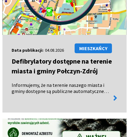
MIESZKAŃCY
Data publikacji:
04.08.2026
Defibrylatory dostępne na terenie
miasta i gminy Połczyn-Zdrój
Informujemy, że na terenie naszego miasta i
gminy dostępne są publiczne automatyczne
więcej
defibrylatory zewnętrzne (AED), czynne
informacji
całodobowo – 24 godziny na dobę, 7 dni w
tygodniu. Urządzenia te mogą uratow…