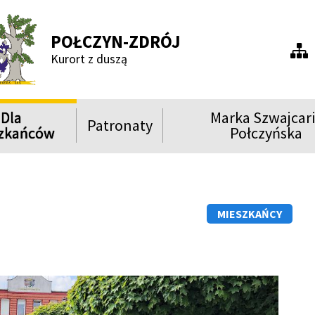
POŁCZYN-ZDRÓJ
Men
Kurort z duszą
praw
Dla
Marka Szwajcar
Patronaty
ń
Rozwiń
Rozwiń
zkańców
Połczyńska
menu
menu
Show
Show
Show
MIESZKAŃCY