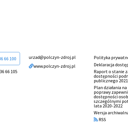
urzad@polczyn-zdroj.pl
Polityka prywatn
Menu
36 66 100
Deklaracja dostę
www.polczyn-zdroj.pl
stopki
Raport o stanie 
 36 66 105
dostępności pod
publicznego 2021
Plan działania na
poprawy zapewni
dostępności oso
szczególnymi po
lata 2020-2022
Otworzy
Wersja archiwaln
się
RSS
w
nowym