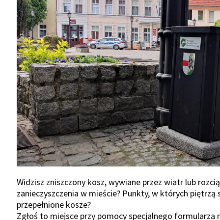
Widzisz zniszczony kosz, wywiane przez wiatr lub rozcią
zanieczyszczenia w mieście? Punkty, w których piętrzą s
przepełnione kosze?
Zgłoś to miejsce przy pomocy specjalnego formularza 