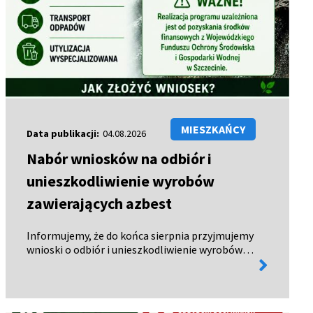
MIESZKAŃCY
Data publikacji:
04.08.2026
Nabór wniosków na odbiór i
unieszkodliwienie wyrobów
zawierających azbest
Informujemy, że do końca sierpnia przyjmujemy
wnioski o odbiór i unieszkodliwienie wyrobów
więcej
zawierających azbest. Wnioski można: - odebrać
informacji
w Urzędzie Miejskim w Połczynie-Zdroju, -
pobrać ze strony BIP…