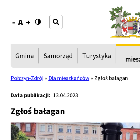
Przejdź
Przejdź
Przejdź
Przejdź
do
do
do
do
Szukaj
menu
treści
wyszukiwania
stopki
Decrease
Reset
Increase
font
font
font
size
size
size
Główna
Gmina
Samorząd
Turystyka
Rozwiń
Rozwiń
Rozwiń
Rozwi
mies
nawigacja
menu
menu
menu
menu
Show
Show
Show
Połczyn-Zdrój
Dla mieszkańców
Zgłoś bałagan
Ścieżka
nawigacyjna
Data publikacji
13.04.2023
Zgłoś bałagan