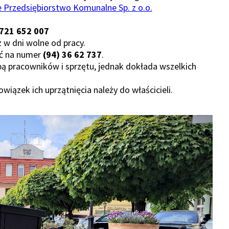
 Przedsiębiorstwo Komunalne Sp. z o.o.
721 652 007
 w dni wolne od pracy.
ić na numer
(94) 36 62 737
.
bą pracowników i sprzętu, jednak dokłada wszelkich
iązek ich uprzątnięcia należy do właścicieli.