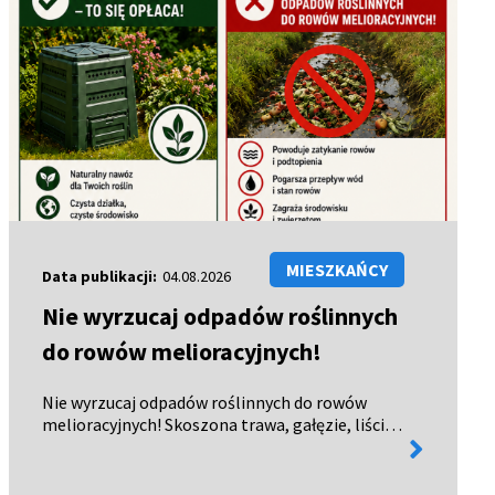
MIESZKAŃCY
Data publikacji:
04.08.2026
Nie wyrzucaj odpadów roślinnych
do rowów melioracyjnych!
Nie wyrzucaj odpadów roślinnych do rowów
melioracyjnych! Skoszona trawa, gałęzie, liście,
więcej
chwasty czy owoce nie powinny trafiać do rowów
informacji
melioracyjnych. Dlaczego? powodują zatory i
utrudniają odpływ w…