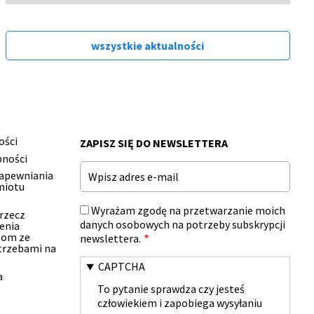
wszystkie aktualności
ości
ZAPISZ SIĘ DO NEWSLETTERA
pności
Email
zapewniania
miotu
Wyrażam zgodę na przetwarzanie moich
 rzecz
danych osobowych na potrzeby subskrypcji
enia
bom ze
newslettera.
trzebami na
CAPTCHA
a
To pytanie sprawdza czy jesteś
człowiekiem i zapobiega wysyłaniu