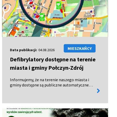
MIESZKAŃCY
Data publikacji:
04.08.2026
Defibrylatory dostępne na terenie
miasta i gminy Połczyn-Zdrój
Informujemy, że na terenie naszego miasta i
gminy dostępne są publiczne automatyczne
więcej
defibrylatory zewnętrzne (AED), czynne
informacji
całodobowo – 24 godziny na dobę, 7 dni w
tygodniu. Urządzenia te mogą uratow…