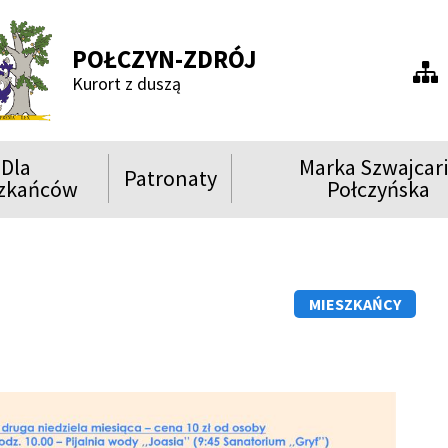
POŁCZYN-ZDRÓJ
Men
Kurort z duszą
praw
Dla
Marka Szwajcar
Patronaty
ń
Rozwiń
Rozwiń
zkańców
Połczyńska
menu
menu
Show
Show
Show
MIESZKAŃCY