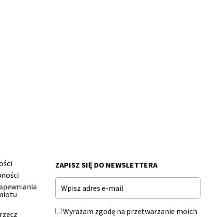
ości
ZAPISZ SIĘ DO NEWSLETTERA
pności
Email
zapewniania
miotu
Wyrażam zgodę na przetwarzanie moich
 rzecz