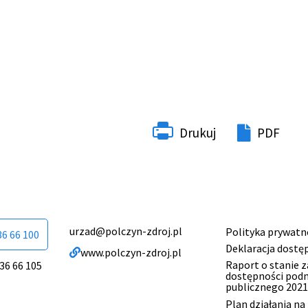
Drukuj
PDF
urzad@polczyn-zdroj.pl
Polityka prywatn
Menu
36 66 100
Deklaracja dostę
www.polczyn-zdroj.pl
stopki
Raport o stanie 
 36 66 105
dostępności pod
publicznego 2021
Plan działania na