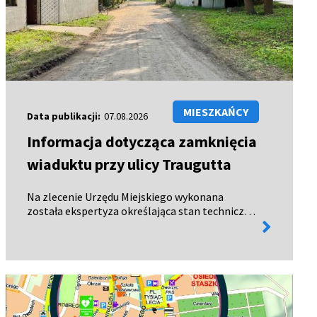
MIESZKAŃCY
Data publikacji:
07.08.2026
Informacja dotycząca zamknięcia
wiaduktu przy ulicy Traugutta
Na zlecenie Urzędu Miejskiego wykonana
została ekspertyza określająca stan techniczny
więcej
wiaduktu. Dokument oficjalnie wpłynął do
informacji
urzędu 28 lipca 2026 roku. Wyniki ekspertyzy
wykazały, że wiadukt kolejow…