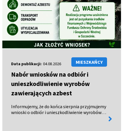
MIESZKAŃCY
Data publikacji:
04.08.2026
Nabór wniosków na odbiór i
unieszkodliwienie wyrobów
zawierających azbest
Informujemy, że do końca sierpnia przyjmujemy
wnioski o odbiór i unieszkodliwienie wyrobów
więcej
zawierających azbest. Wnioski można: - odebrać
informacji
w Urzędzie Miejskim w Połczynie-Zdroju, -
pobrać ze strony BIP…