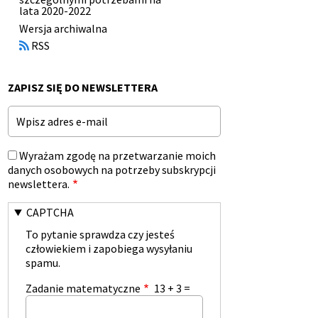
lata 2020-2022
Otworzy
Wersja archiwalna
się
RSS
w
nowym
oknie
ZAPISZ SIĘ DO NEWSLETTERA
Email
Wyrażam zgodę na przetwarzanie moich
danych osobowych na potrzeby subskrypcji
newslettera.
CAPTCHA
To pytanie sprawdza czy jesteś
człowiekiem i zapobiega wysyłaniu
spamu.
Zadanie matematyczne
13 + 3 =