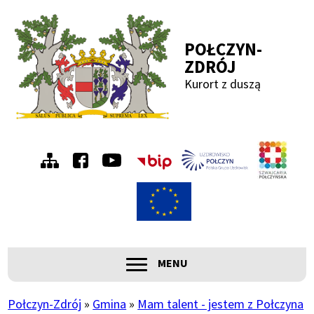
Przejdź
Przejdź
Przejdź
Przejdź
do
do
do
do
POŁCZYN-
menu
treści
wyszukiwania
stopki
ZDRÓJ
Kurort z duszą
Menu
Szwa
Połc
prawe
ROZWIŃ
MENU
Główna
nawigacja
Połczyn-Zdrój
Gmina
Mam talent - jestem z Połczyna