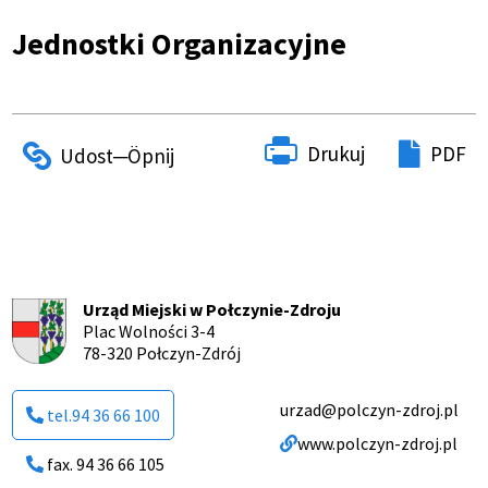
Ścieżka
Jednostki Organizacyjne
nawigacyjna
Drukuj
PDF
Urząd Miejski w Połczynie-Zdroju
Plac Wolności 3-4
78-320 Połczyn-Zdrój
urzad@polczyn-zdroj.pl
tel.94 36 66 100
www.polczyn-zdroj.pl
fax. 94 36 66 105