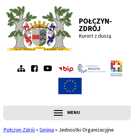
Przejdź
Przejdź
Przejdź
Przejdź
do
do
do
do
POŁCZYN-
menu
treści
wyszukiwania
stopki
ZDRÓJ
Kurort z duszą
Menu
Szwa
Połc
prawe
ROZWIŃ
MENU
Główna
nawigacja
Połczyn-Zdrój
Gmina
Jednostki Organizacyjne