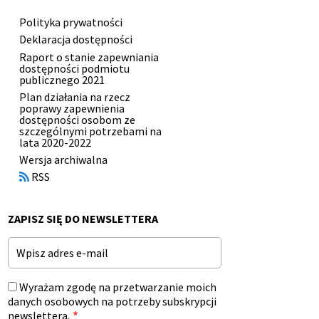
Polityka prywatności
Menu
Deklaracja dostępności
stopki
Raport o stanie zapewniania
dostępności podmiotu
publicznego 2021
Plan działania na rzecz
poprawy zapewnienia
dostępności osobom ze
szczególnymi potrzebami na
lata 2020-2022
Otworzy
Wersja archiwalna
się
RSS
w
nowym
oknie
ZAPISZ SIĘ DO NEWSLETTERA
Email
Wyrażam zgodę na przetwarzanie moich
danych osobowych na potrzeby subskrypcji
newslettera.