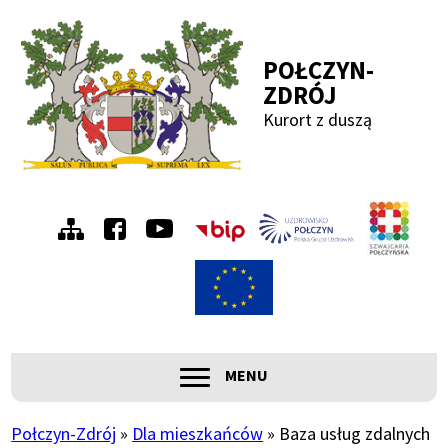
Przejdź
Przejdź
Przejdź
Przejdź
do
do
do
do
POŁCZYN-
menu
treści
wyszukiwania
stopki
ZDRÓJ
Kurort z duszą
Menu
Szwa
Połc
prawe
ROZWIŃ
MENU
Główna
nawigacja
Połczyn-Zdrój
Dla mieszkańców
Baza usług zdalnych