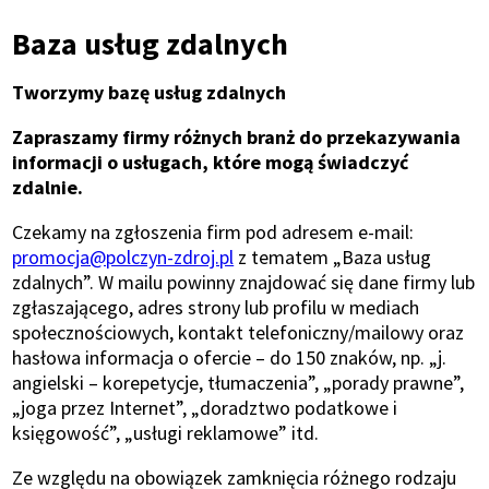
Ścieżka
Baza usług zdalnych
nawigacyjna
Tworzymy bazę usług zdalnych
Zapraszamy firmy różnych branż do przekazywania
informacji o usługach, które mogą świadczyć
zdalnie.
Czekamy na zgłoszenia firm pod adresem e-mail:
promocja@polczyn-zdroj.pl
z tematem „Baza usług
zdalnych”. W mailu powinny znajdować się dane firmy lub
zgłaszającego, adres strony lub profilu w mediach
społecznościowych, kontakt telefoniczny/mailowy oraz
hasłowa informacja o ofercie – do 150 znaków, np. „j.
angielski – korepetycje, tłumaczenia”, „porady prawne”,
„joga przez Internet”, „doradztwo podatkowe i
księgowość”, „usługi reklamowe” itd.
Ze względu na obowiązek zamknięcia różnego rodzaju