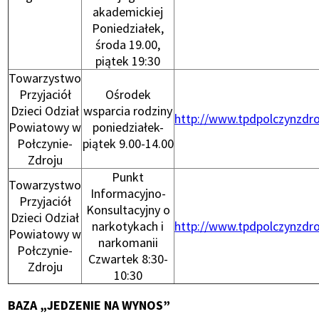
akademickiej
Poniedziałek,
środa 19.00,
piątek 19:30
Towarzystwo
Przyjaciół
Ośrodek
Dzieci Odział
wsparcia rodziny
Otworzy
http://www.tpdpolczynzdro
Powiatowy w
poniedziałek-
się
Połczynie-
piątek 9.00-14.00
w
Zdroju
nowym
Punkt
oknie
Towarzystwo
Informacyjno-
Przyjaciół
Konsultacyjny o
Dzieci Odział
narkotykach i
Otworzy
http://www.tpdpolczynzdro
Powiatowy w
narkomanii
się
Połczynie-
Czwartek 8:30-
w
Zdroju
10:30
nowym
oknie
BAZA „JEDZENIE NA WYNOS”