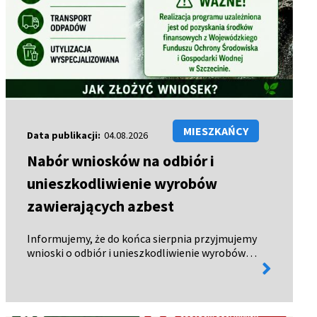
MIESZKAŃCY
Data publikacji:
04.08.2026
Nabór wniosków na odbiór i
unieszkodliwienie wyrobów
zawierających azbest
Informujemy, że do końca sierpnia przyjmujemy
wnioski o odbiór i unieszkodliwienie wyrobów
więcej
zawierających azbest. Wnioski można: - odebrać
informacji
w Urzędzie Miejskim w Połczynie-Zdroju, -
pobrać ze strony BIP…