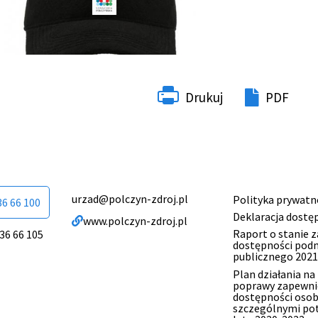
Drukuj
PDF
urzad@polczyn-zdroj.pl
Polityka prywatn
Menu
36 66 100
Deklaracja dostę
www.polczyn-zdroj.pl
stopki
Raport o stanie 
 36 66 105
dostępności pod
publicznego 2021
Plan działania na
poprawy zapewni
dostępności oso
szczególnymi po