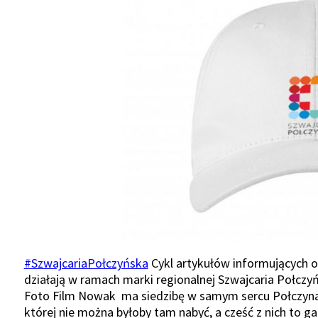
#SzwajcariaPołczyńska
Cykl artykułów informujących o
działają w ramach marki regionalnej Szwajcaria Połczy
Foto Film Nowak ma siedzibę w samym sercu Połczyna-Z
której nie można byłoby tam nabyć, a cześć z nich to ga