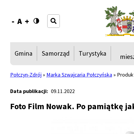
Przejdź
Przejdź
Przejdź
Przejdź
do
do
do
do
Szukaj
menu
treści
wyszukiwania
stopki
Decrease
Reset
Increase
font
font
font
size
size
size
Główna
Gmina
Samorząd
Turystyka
Rozwiń
Rozwiń
Rozwiń
Rozwi
mies
nawigacja
menu
menu
menu
menu
Show
Show
Show
Połczyn-Zdrój
Marka Szwajcaria Połczyńska
Produk
Ścieżka
nawigacyjna
Data publikacji
09.11.2022
Foto Film Nowak. Po pamiątkę ja