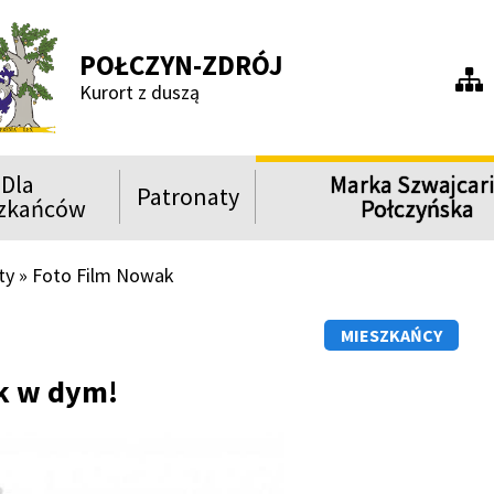
POŁCZYN-ZDRÓJ
Men
Kurort z duszą
praw
Dla
Marka Szwajcar
Patronaty
ń
Rozwiń
Rozwiń
zkańców
Połczyńska
menu
menu
Show
Show
Show
ty
Foto Film Nowak
MIESZKAŃCY
k w dym!