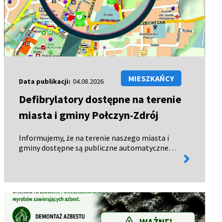
MIESZKAŃCY
Data publikacji:
04.08.2026
Defibrylatory dostępne na terenie
miasta i gminy Połczyn-Zdrój
Informujemy, że na terenie naszego miasta i
gminy dostępne są publiczne automatyczne
więcej
defibrylatory zewnętrzne (AED), czynne
informacji
całodobowo – 24 godziny na dobę, 7 dni w
tygodniu. Urządzenia te mogą uratow…