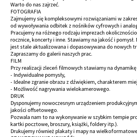
Warto do nas zajrzeć.
FOTOGRAFIA
Zajmujemy się kompleksowymi rozwiązaniami w zakresi
od wywoływania odbitek z nośników cyfrowych i analog
Pracujemy na różnego rodzaju imprezach okolicznościowy
rocznice, koncerty i inne. Stawiamy na jakość i pomysł.
jest stale aktualizowana i dopasowywana do nowych tr
Zapraszamy do galerii naszych prac.
FILM
Przy realizacji zleceń filmowych stawiamy na dynamikę
- Indywidualne pomysły,
- Idealne zgranie obrazu z dźwiękiem, charakterem mie
- Możliwość nagrywania wielokamerowego.
DRUK
Dysponujemy nowoczesnym urządzeniem produkcyjnym 
jakości offsetowego.
Pozwala nam to na wykonywanie w szybkim tempie profe
kartki pocztowe, broszury, książki, foldery itp.).
Drukujemy również plakaty i mapy na wielkoformatowej