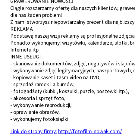
GRAWEROWANIE NOWOŚĆ!
Ciągle rozszerzamy ofertę dla naszych klientów, grawer
dla nas żaden problem!
Z nami stworzysz niepowtarzalny prezent dla najbliższy
REKLAMA
Podstawą naszej wizji reklamy są profesjonalne zdjęcia,
Ponadto wykonujemy: wizytówki, kalendarze, ulotki, bro
Internetu itp.
INNE USŁUGI:
- skanowanie dokumentów, zdjęć, negatywów i slajdó
- wykonywanie zdjęć legitymacyjnych, paszportowych,
- kopiowanie kaset i taśm video na DVD,
- sprzedaż ramek i albumów,
- fotogadżety (kubki, koszulki, puzzle, poszewki itp.),
- akcesoria i sprzęt foto,
- wykonywanie reprodukcji,
- oprawianie obrazów,
- wykonujemy fotoksiążki.
Link do strony firmy:
http://fotofilm-nowak.com/