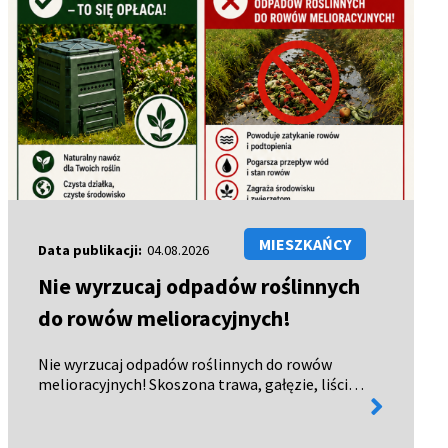
MIESZKAŃCY
Data publikacji:
04.08.2026
Nie wyrzucaj odpadów roślinnych
do rowów melioracyjnych!
Nie wyrzucaj odpadów roślinnych do rowów
melioracyjnych! Skoszona trawa, gałęzie, liście,
więcej
chwasty czy owoce nie powinny trafiać do rowów
informacji
melioracyjnych. Dlaczego? powodują zatory i
utrudniają odpływ w…