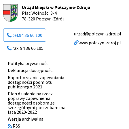
Urząd Miejski w Połczynie-Zdroju
Plac Wolności 3-4
78-320 Połczyn-Zdrój
urzad@polczyn-zdroj.pl
tel.94 36 66 100
www.polczyn-zdroj.pl
fax. 94 36 66 105
Polityka prywatności
Menu
Deklaracja dostępności
stopki
Raport o stanie zapewniania
dostępności podmiotu
publicznego 2021
Plan działania na rzecz
poprawy zapewnienia
dostępności osobom ze
szczególnymi potrzebami na
lata 2020-2022
Otworzy
Wersja archiwalna
się
RSS
w