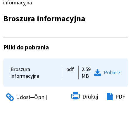
Ścieżka
informacyjna
nawigacyjna
Broszura informacyjna
Pliki do pobrania
Broszura
pdf
2.59
Pobierz
informacyjna
MB
Drukuj
PDF