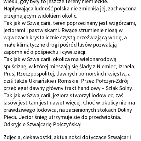
wieku, gdy były to jeszcze tereny niemieckie.
Napływająca ludność polska nie zmieniła jej, zachwycona
przejmującym widokiem okolic.
Tak jak w Szwajcarii, teren poprzecinany jest wzgórzami,
jeziorami i pastwiskami. Rwące strumienie niosą w
wąwozach krystalicznie czystą orzeźwiającą wodę, a
małe klimatyczne drogi pośród lasów pozwalają
zapomnieć o pośpiechu i cywilizacji.
Tak jak w Szwajcarii, okolica ma wielonarodową
spuściznę, w której mieszają się ślady z Niemiec, Izraela,
Prus, Rzeczpospolitej, dawnych pomorskich księstw, a
dziś także Ukraińskie i Romskie. Przez Połczyn-Zdrój
przebiegał dawny główny trakt handlowy – Szlak Solny.
Tak jak w Szwajcarii, jeziora stworzył lodowiec, zaś
lasów jest tam jest nawet więcej. Choć w okolicy nie ma
prawdziwego lodowca, na zacienionych stokach Doliny
Pięciu Jezior śnieg utrzymuje się do przedwiośnia.
Odkryjcie Szwajcarię Połczyńską!
Zdjęcia, ciekawostki, aktualności dotyczące Szwajcarii