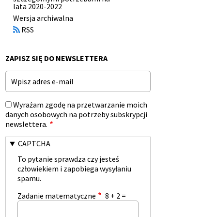
lata 2020-2022
Otworzy
Wersja archiwalna
się
RSS
w
nowym
oknie
ZAPISZ SIĘ DO NEWSLETTERA
Email
Wyrażam zgodę na przetwarzanie moich
danych osobowych na potrzeby subskrypcji
newslettera.
CAPTCHA
To pytanie sprawdza czy jesteś
człowiekiem i zapobiega wysyłaniu
spamu.
Zadanie matematyczne
8 + 2 =