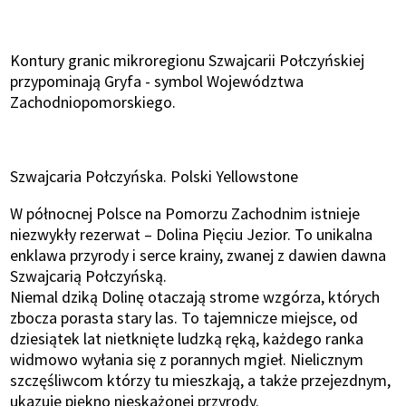
Kontury granic mikroregionu Szwajcarii Połczyńskiej
przypominają Gryfa - symbol Województwa
Zachodniopomorskiego.
Szwajcaria Połczyńska. Polski Yellowstone
W północnej Polsce na Pomorzu Zachodnim istnieje
niezwykły rezerwat – Dolina Pięciu Jezior. To unikalna
enklawa przyrody i serce krainy, zwanej z dawien dawna
Szwajcarią Połczyńską.
Niemal dziką Dolinę otaczają strome wzgórza, których
zbocza porasta stary las. To tajemnicze miejsce, od
dziesiątek lat nietknięte ludzką ręką, każdego ranka
widmowo wyłania się z porannych mgieł. Nielicznym
szczęśliwcom którzy tu mieszkają, a także przejezdnym,
ukazuje piękno nieskażonej przyrody.