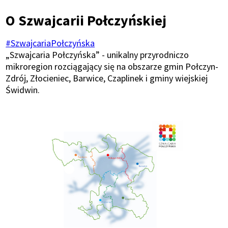
Ścieżka
O Szwajcarii Połczyńskiej
nawigacyjna
#SzwajcariaPołczyńska
„Szwajcaria Połczyńska” - unikalny przyrodniczo
mikroregion rozciągający się na obszarze gmin Połczyn-
Zdrój, Złocieniec, Barwice, Czaplinek i gminy wiejskiej
Świdwin.