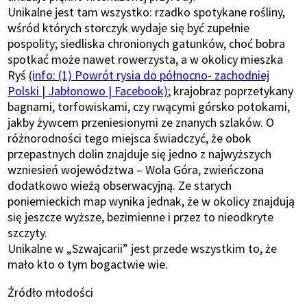
Unikalne jest tam wszystko: rzadko spotykane rośliny,
wśród których storczyk wydaje się być zupełnie
pospolity; siedliska chronionych gatunków, choć bobra
spotkać może nawet rowerzysta, a w okolicy mieszka
Ryś
(info: (1) Powrót rysia do północno- zachodniej
Polski | Jabłonowo | Facebook)
; krajobraz poprzetykany
bagnami, torfowiskami, czy rwącymi górsko potokami,
jakby żywcem przeniesionymi ze znanych szlaków. O
różnorodności tego miejsca świadczyć, że obok
przepastnych dolin znajduje się jedno z najwyższych
wzniesień województwa – Wola Góra, zwieńczona
dodatkowo wieżą obserwacyjną. Ze starych
poniemieckich map wynika jednak, że w okolicy znajdują
się jeszcze wyższe, bezimienne i przez to nieodkryte
szczyty.
Unikalne w „Szwajcarii” jest przede wszystkim to, że
mało kto o tym bogactwie wie.
Źródło młodości