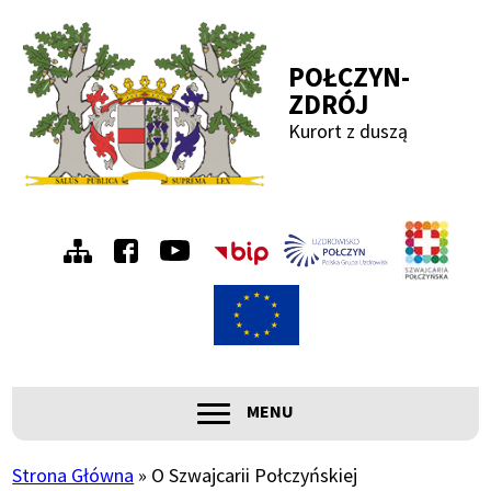
Przejdź
Przejdź
Przejdź
Przejdź
do
do
do
do
POŁCZYN-
menu
treści
wyszukiwania
stopki
ZDRÓJ
Kurort z duszą
Menu
Szwa
Połc
prawe
ROZWIŃ
MENU
Główna
nawigacja
Strona Główna
O Szwajcarii Połczyńskiej