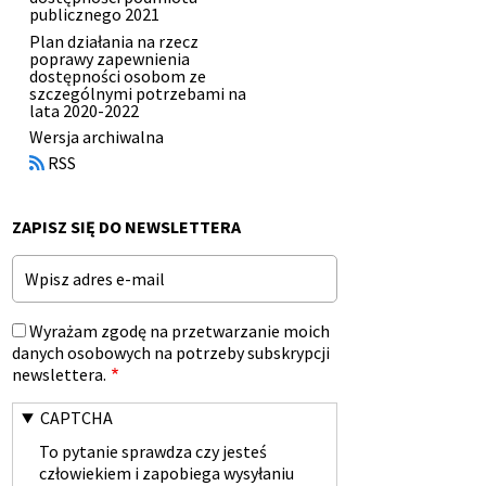
publicznego 2021
Plan działania na rzecz
poprawy zapewnienia
dostępności osobom ze
szczególnymi potrzebami na
lata 2020-2022
Otworzy
Wersja archiwalna
się
RSS
w
nowym
oknie
ZAPISZ SIĘ DO NEWSLETTERA
Email
Wyrażam zgodę na przetwarzanie moich
danych osobowych na potrzeby subskrypcji
newslettera.
CAPTCHA
To pytanie sprawdza czy jesteś
człowiekiem i zapobiega wysyłaniu