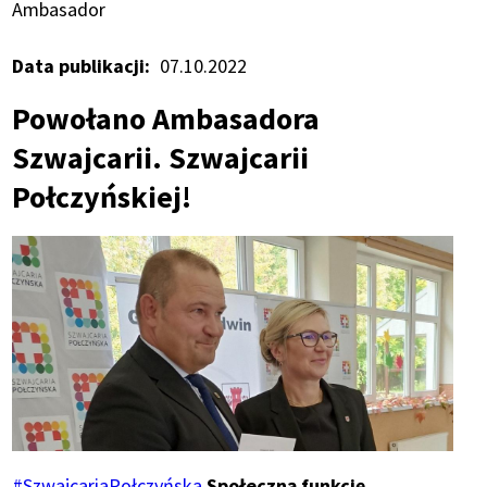
Ścieżka
Ambasador
nawigacyjna
Data publikacji
07.10.2022
Powołano Ambasadora
Szwajcarii. Szwajcarii
Połczyńskiej!
#SzwajcariaPołczyńska
Społeczną funkcję