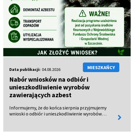
MIESZKAŃCY
Data publikacji:
04.08.2026
Nabór wniosków na odbiór i
unieszkodliwienie wyrobów
zawierających azbest
Informujemy, że do końca sierpnia przyjmujemy
wnioski o odbiór i unieszkodliwienie wyrobów
więcej
zawierających azbest. Wnioski można: - odebrać w
informa
Urzędzie Miejskim w Połczynie-Zdroju, - pobrać ze
strony BIP…