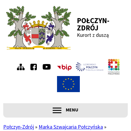
Przejdź
Przejdź
Przejdź
Przejdź
do
do
do
do
POŁCZYN-
menu
treści
wyszukiwania
stopki
ZDRÓJ
Kurort z duszą
Menu
Szwa
Połc
prawe
ROZWIŃ
MENU
Główna
nawigacja
Połczyn-Zdrój
Marka Szwajcaria Połczyńska