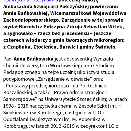
Ambasadora Szwajcarii Połczyńskiej powierzono
Annie Bańkowskiej, Wicemarszałkowi Województwa
Zachodniopomorskiego. Zarządzenie w tej sprawie
wydał Burmistrz Połczyna-Zdroju Sebastian Witek,
a sygnowało – rzecz bez precedensu – jeszcze
czterech włodarzy z gmin tworzących mikroregion:
z Czaplinka, Złocieńca, Barwic i gminy Świdwin.
Pani
Anna Bańkowska
jest absolwentką Wydziału
Chemii Uniwersytetu Wrocławskiego oraz Studium
Pedagogicznego na tejże uczelni; ukończyła studia
podyplomowe „Zarządzanie w oświacie” oraz
„Podstawy przedsiębiorczości” na Politechnice
Koszalińskiej, a także „Prawo Administracyjne i
Samorządowe” na Uniwersytecie Szczecińskim; w latach
1998 - 2019 nauczycielka chemii w Zespole Szkół im. H.
Sienkiewicza w Kołobrzegu, następnie w I LO z
Oddziałami Dwujęzycznymi im. M. Kopernika w
Kołobrzegu; w latach 2012 -2019 wicedyrektor I LO z