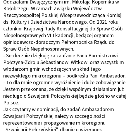
Oddziałami Dwujęzycznymi im. Mikołaja Kopernika w
Kołobrzegu. W ramach Związku Województw
Rzeczypospolitej Polskiej Wiceprzewodnicząca Komisji
ds. Kultury i Dziedzictwa Narodowego. Od 2021 roku
członkini Krajowej Rady Konsultacyjnej do Spraw Osób
Niepełnosprawnych VIII kadencji, będącej organem
opiniodawczo-doradczym Pełnomocnika Rządu do
Spraw Osób Niepełnosprawnych.
- Serdecznie dziękuję za zaufanie Panu Burmistrzowi
Połczyna-Zdroju Sebastianowi Witkowi oraz wszystkim
włodarzom gmin wchodzących w skład tego
niezwykłego mikroregionu – podkreśla Pani Ambasador.
- To dla mnie ogromne wyróżnienie i duże zobowiązanie.
Jestem przekonana, że dzięki wspólnym działaniom już
niedługo o Szwajcarii Połczyńskiej będzie głośno w całej
Polsce.
Jak czytamy w nominacji, do zadań Ambasadorem
Szwajcarii Połczyńskiej należy w szczególności
reprezentowanie i propagowanie mikroregionu
„Szwajcarii Połczyńskiej”, dbanie o wizerunek