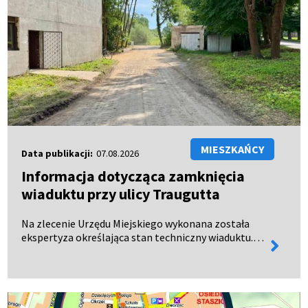
MIESZKAŃCY
Data publikacji:
07.08.2026
Informacja dotycząca zamknięcia
wiaduktu przy ulicy Traugutta
Na zlecenie Urzędu Miejskiego wykonana została
ekspertyza określająca stan techniczny wiaduktu.
więcej
Dokument oficjalnie wpłynął do urzędu 28 lipca 2026
informa
roku. Wyniki ekspertyzy wykazały, że wiadukt
kolejow…