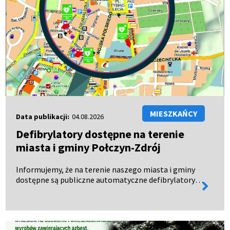
MIESZKAŃCY
Data publikacji:
04.08.2026
Defibrylatory dostępne na terenie
miasta i gminy Połczyn-Zdrój
Informujemy, że na terenie naszego miasta i gminy
dostępne są publiczne automatyczne defibrylatory
więcej
zewnętrzne (AED), czynne całodobowo – 24 godziny
informa
na dobę, 7 dni w tygodniu. Urządzenia te mogą
uratow…