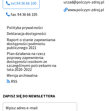
urzad@polczyn-zdroj.pl
tel.94 36 66 100
www.polczyn-zdroj.pl
fax. 94 36 66 105
Polityka prywatności
Menu
Deklaracja dostępności
stopki
Raport o stanie zapewniania
dostępności podmiotu
publicznego 2021
Plan działania na rzecz
poprawy zapewnienia
dostępności osobom ze
szczególnymi potrzebami na
lata 2020-2022
Otworzy
Wersja archiwalna
się
RSS
w
nowym
oknie
ZAPISZ SIĘ DO NEWSLETTERA
Email