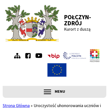
Przejdź
Przejdź
Przejdź
Przejdź
do
do
do
do
POŁCZYN-
menu
treści
wyszukiwania
stopki
ZDRÓJ
Kurort z duszą
Menu
Szwa
Połc
prawe
ROZWIŃ
MENU
Główna
nawigacja
Strona Główna
Uroczystość uhonorowania uczniów i