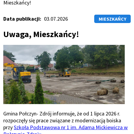
Ścieżka
Mieszkańcy!
nawigacyjna
Data publikacji
03.07.2026
MIESZKAŃCY
Uwaga, Mieszkańcy!
Gmina Połczyn- Zdrój informuje, że od 1 lipca 2026 r.
rozpoczęły się prace związane z modernizacją boiska
przy
Szkoła Podstawowa nr 1 im. Adama Mickiewicza w