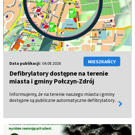
MIESZKAŃCY
Data publikacji:
04.08.2026
Defibrylatory dostępne na terenie
miasta i gminy Połczyn-Zdrój
Informujemy, że na terenie naszego miasta i gminy
dostępne są publiczne automatyczne defibrylatory
więcej
zewnętrzne (AED), czynne całodobowo – 24 godziny
informa
na dobę, 7 dni w tygodniu. Urządzenia te mogą
uratow…