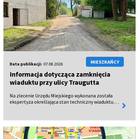
MIESZKAŃCY
Data publikacji:
07.08.2026
Informacja dotycząca zamknięcia
wiaduktu przy ulicy Traugutta
Na zlecenie Urzędu Miejskiego wykonana została
ekspertyza określająca stan techniczny wiaduktu.
więcej
Dokument oficjalnie wpłynął do urzędu 28 lipca 2026
informa
roku. Wyniki ekspertyzy wykazały, że wiadukt
kolejow…