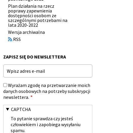
Plan działania na rzecz
poprawy zapewnienia
dostępności osobom ze
szczególnymi potrzebami na
lata 2020-2022
Otworzy
Wersja archiwalna
się
RSS
w
nowym
oknie
ZAPISZ SIĘ DO NEWSLETTERA
Email
Wyrażam zgodę na przetwarzanie moich
danych osobowych na potrzeby subskrypcji
newslettera.
CAPTCHA
To pytanie sprawdza czy jesteś
człowiekiem i zapobiega wysyłaniu
spamu.