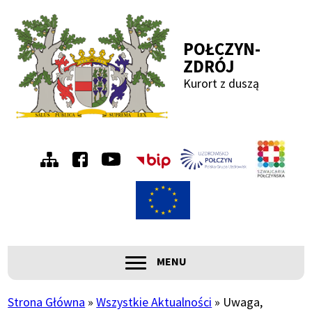
Przejdź
Przejdź
Przejdź
Przejdź
do
do
do
do
POŁCZYN-
menu
treści
wyszukiwania
stopki
ZDRÓJ
Kurort z duszą
Menu
Szwa
Połc
prawe
ROZWIŃ
MENU
Główna
nawigacja
Strona Główna
Wszystkie Aktualności
Uwaga,