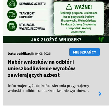
MIESZKAŃCY
Data publikacji:
04.08.2026
Nabór wniosków na odbiór i
unieszkodliwienie wyrobów
zawierających azbest
Informujemy, że do końca sierpnia przyjmujemy
wnioski o odbiór i unieszkodliwienie wyrobów
więcej
zawierających azbest. Wnioski można: - odebrać w
informa
Urzędzie Miejskim w Połczynie-Zdroju, - pobrać ze
strony BIP…