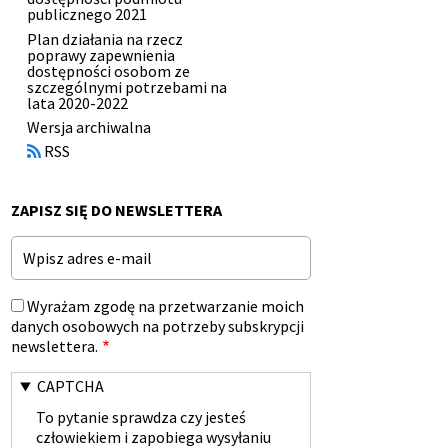
publicznego 2021
Plan działania na rzecz
poprawy zapewnienia
dostępności osobom ze
szczególnymi potrzebami na
lata 2020-2022
Otworzy
Wersja archiwalna
się
RSS
w
nowym
oknie
ZAPISZ SIĘ DO NEWSLETTERA
Email
Wyrażam zgodę na przetwarzanie moich
danych osobowych na potrzeby subskrypcji
newslettera.
CAPTCHA
To pytanie sprawdza czy jesteś
człowiekiem i zapobiega wysyłaniu