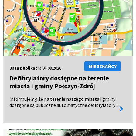
MIESZKAŃCY
Data publikacji:
04.08.2026
Defibrylatory dostępne na terenie
miasta i gminy Połczyn-Zdrój
Informujemy, że na terenie naszego miasta i gminy
dostępne są publiczne automatyczne defibrylatory
więcej
zewnętrzne (AED), czynne całodobowo – 24 godziny
informa
na dobę, 7 dni w tygodniu. Urządzenia te mogą
uratow…