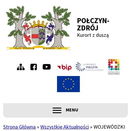
Przejdź
Przejdź
Przejdź
Przejdź
do
do
do
do
POŁCZYN-
menu
treści
wyszukiwania
stopki
ZDRÓJ
Kurort z duszą
Menu
Szwa
Połc
prawe
ROZWIŃ
MENU
Główna
nawigacja
Strona Główna
Wszystkie Aktualności
WOJEWÓDZKI