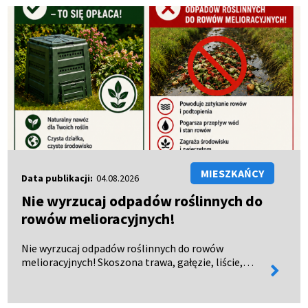
MIESZKAŃCY
Data publikacji:
04.08.2026
Nie wyrzucaj odpadów roślinnych do
rowów melioracyjnych!
Nie wyrzucaj odpadów roślinnych do rowów
melioracyjnych! Skoszona trawa, gałęzie, liście,
więcej
chwasty czy owoce nie powinny trafiać do rowów
informa
melioracyjnych. Dlaczego? powodują zatory i
utrudniają odpływ w…