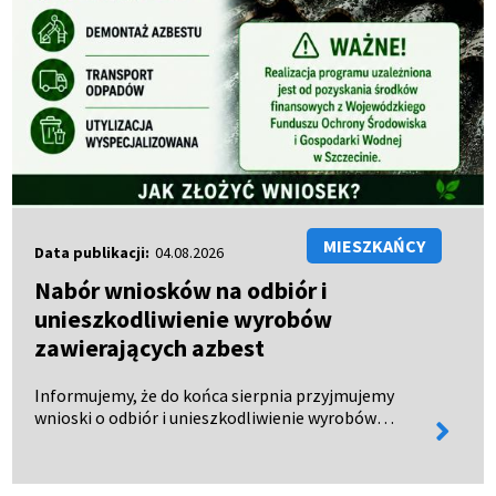
MIESZKAŃCY
Data publikacji:
04.08.2026
Nabór wniosków na odbiór i
unieszkodliwienie wyrobów
zawierających azbest
Informujemy, że do końca sierpnia przyjmujemy
wnioski o odbiór i unieszkodliwienie wyrobów
więcej
zawierających azbest. Wnioski można: - odebrać w
informa
Urzędzie Miejskim w Połczynie-Zdroju, - pobrać ze
strony BIP…