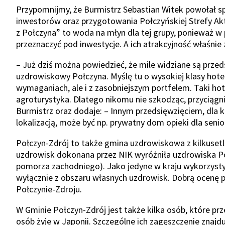
Przypomnijmy, że Burmistrz Sebastian Witek powołał s
inwestorów oraz przygotowania Połczyńskiej Strefy Ak
z Połczyna” to woda na młyn dla tej grupy, ponieważ w 
przeznaczyć pod inwestycje. A ich atrakcyjność właśnie
– Już dziś można powiedzieć, że mile widziane są przeds
uzdrowiskowy Połczyna. Myślę tu o wysokiej klasy hotel
wymaganiach, ale i z zasobniejszym portfelem. Taki hot
agroturystyka. Dlatego nikomu nie szkodząc, przyciągn
Burmistrz oraz dodaje: – Innym przedsięwzięciem, dla k
lokalizacją, może być np. prywatny dom opieki dla seni
Połczyn-Zdrój to także gmina uzdrowiskowa z kilkusetle
uzdrowisk dokonana przez NIK wyróżniła uzdrowiska Po
pomorza zachodniego). Jako jedyne w kraju wykorzyst
wyłącznie z obszaru własnych uzdrowisk. Dobrą ocenę 
Połczynie-Zdroju.
W Gminie Połczyn-Zdrój jest także kilka osób, które prz
osób żyje w Japonii. Szczególne ich zagęszczenie znajd