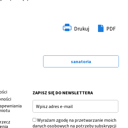
Drukuj
PDF
sanatoria
ości
ZAPISZ SIĘ DO NEWSLETTERA
pności
Email
zapewniania
miotu
Wyrażam zgodę na przetwarzanie moich
 rzecz
danych osobowych na potrzeby subskrypcji
enia