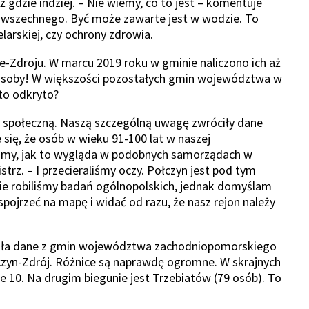
ż gdzie indziej. – Nie wiemy, co to jest – komentuje
powszechnego. Być może zawarte jest w wodzie. To
larskiej, czy ochrony zdrowia.
-Zdroju. W marcu 2019 roku w gminie naliczono ich aż
3 osoby! W większości pozostałych gmin województwa w
 to odkryto?
ą społeczną. Naszą szczególną uwagę zwróciły dane
 się, że osób w wieku 91-100 lat w naszej
iśmy, jak to wygląda w podobnych samorządach w
z. – I przecieraliśmy oczy. Połczyn jest pod tym
e robiliśmy badań ogólnopolskich, jednak domyślam
pojrzeć na mapę i widać od razu, że nasz rejon należy
erała dane z gmin województwa zachodniopomorskiego
czyn-Zdrój. Różnice są naprawdę ogromne. W skrajnych
e 10. Na drugim biegunie jest Trzebiatów (79 osób). To