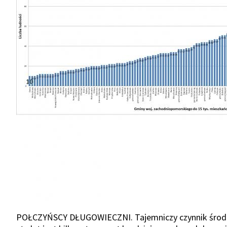
Show
Show
Show
Show
Show
POŁCZYŃSCY DŁUGOWIECZNI. Tajemniczy czynnik środo