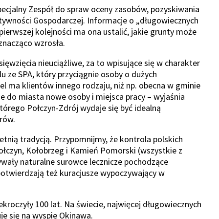
pecjalny Zespół do spraw oceny zasobów, pozyskiwania
tywności Gospodarczej. Informacje o „długowiecznych
pierwszej kolejności ma ona ustalić, jakie grunty może
 znacząco wzrosła.
ięwzięcia nieuciążliwe, za to wpisujące się w charakter
u ze SPA, który przyciągnie osoby o dużych
el ma klientów innego rodzaju, niż np. obecna w gminie
ie do miasta nowe osoby i miejsca pracy – wyjaśnia
tórego Połczyn-Zdrój wydaje się być idealną
orów.
tnią tradycją. Przypomnijmy, że kontrola polskich
łczyn, Kołobrzeg i Kamień Pomorski (wszystkie z
ywały naturalne surowce lecznicze pochodzące
potwierdzają też kuracjusze wypoczywający w
ekroczyły 100 lat. Na świecie, najwięcej długowiecznych
uje się na wyspie Okinawa.