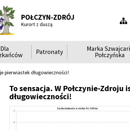
POŁCZYN-ZDRÓJ
Men
Kurort z duszą
praw
Dla
Marka Szwajcar
Patronaty
ń
Rozwiń
Rozwiń
zkańców
Połczyńska
menu
menu
Show
Show
Show
je pierwiastek długowieczności!
To sensacja. W Połczynie-Zdroju i
długowieczności!
Show
Show
Show