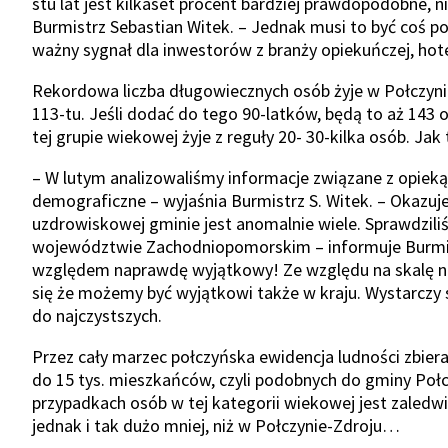
stu lat jest kilkaset procent bardziej prawdopodobne, ni
Burmistrz Sebastian Witek. – Jednak musi to być coś 
ważny sygnał dla inwestorów z branży opiekuńczej, hote
Rekordowa liczba długowiecznych osób żyje w Połczynie
113-tu. Jeśli dodać do tego 90-latków, będą to aż 14
tej grupie wiekowej żyje z reguły 20- 30-kilka osób. Jak
– W lutym analizowaliśmy informacje związane z opiek
demograficzne – wyjaśnia Burmistrz S. Witek. – Okazuje
uzdrowiskowej gminie jest anomalnie wiele. Sprawdzil
województwie Zachodniopomorskim – informuje Burmistr
względem naprawdę wyjątkowy! Ze względu na skalę ni
się że możemy być wyjątkowi także w kraju. Wystarczy s
do najczystszych.
Przez cały marzec połczyńska ewidencja ludności zbi
do 15 tys. mieszkańców, czyli podobnych do gminy Poł
przypadkach osób w tej kategorii wiekowej jest zaledwi
jednak i tak dużo mniej, niż w Połczynie-Zdroju…