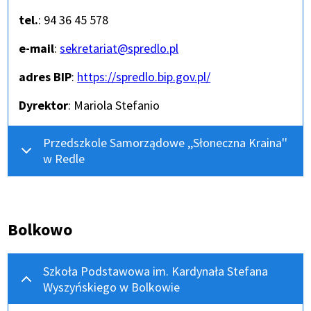
tel.
: 94 36 45 578
e-mail
:
sekretariat@spredlo.pl
adres BIP
:
Otworzy
https://spredlo.bip.gov.pl/
się
Dyrektor
: Mariola Stefanio
w
nowym
oknie
Przedszkole Samorządowe ,,Słoneczna Kraina''
w Redle
Bolkowo
Szkoła Podstawowa im. Kardynała Stefana
Wyszyńskiego w Bolkowie