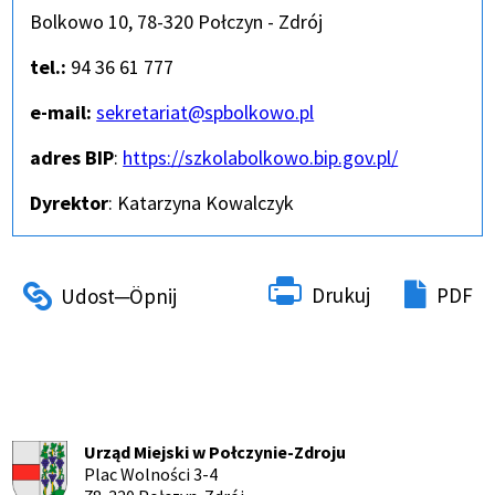
Bolkowo 10, 78-320 Połczyn - Zdrój
tel.:
94 36 61 777
e-mail:
sekretariat@spbolkowo.pl
adres BIP
:
Otworzy
https://szkolabolkowo.bip.gov.pl/
się
Dyrektor
: Katarzyna Kowalczyk
w
nowym
oknie
Drukuj
PDF
Urząd Miejski w Połczynie-Zdroju
Plac Wolności 3-4