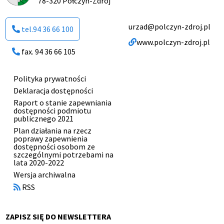
78-320 Połczyn-Zdrój
urzad@polczyn-zdroj.pl
tel.94 36 66 100
www.polczyn-zdroj.pl
fax. 94 36 66 105
Polityka prywatności
Menu
Deklaracja dostępności
stopki
Raport o stanie zapewniania
dostępności podmiotu
publicznego 2021
Plan działania na rzecz
poprawy zapewnienia
dostępności osobom ze
szczególnymi potrzebami na
lata 2020-2022
Otworzy
Wersja archiwalna
się
RSS
w
nowym
oknie
ZAPISZ SIĘ DO NEWSLETTERA