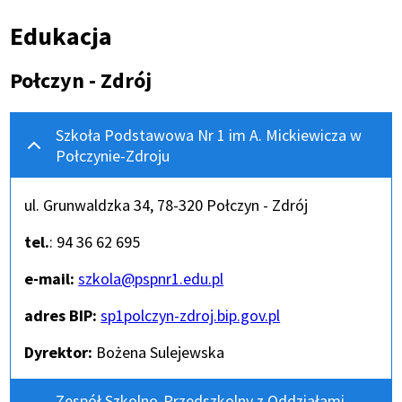
Ścieżka
Edukacja
nawigacyjna
Połczyn - Zdrój
Szkoła Podstawowa Nr 1 im A. Mickiewicza w
Połczynie-Zdroju
ul. Grunwaldzka 34, 78-320 Połczyn - Zdrój
tel.
: 94 36 62 695
e-mail:
szkola@pspnr1.edu.pl
adres BIP:
Otworzy
sp1polczyn-zdroj.bip.gov.pl
się
Dyrektor:
Bożena Sulejewska
w
nowym
oknie
Zespół Szkolno-Przedszkolny z Oddziałami