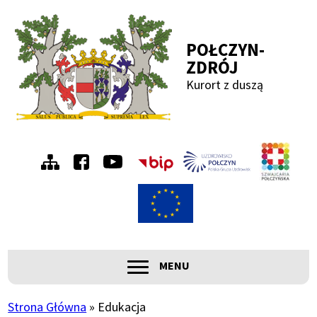
Przejdź
Przejdź
Przejdź
Przejdź
do
do
do
do
POŁCZYN-
menu
treści
wyszukiwania
stopki
ZDRÓJ
Kurort z duszą
Menu
Szwa
Połc
prawe
ROZWIŃ
MENU
Główna
nawigacja
Strona Główna
Edukacja