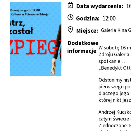
Data wydarzenia
1
Godzina
12:00
Miejsce
Galeria Kina 
Dodatkowe
W sobotę 16 ma
informacje
Zdroju Galeria 
spotkanie…
„Benedykt Otto
Odsłonimy hist
pierwszego pol
dlaczego jego b
której nikt jes
Andrzej Kuczko
całym świecie —
Zjednoczone. 