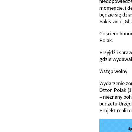
niedopowiedze
momencie, i dec
będzie się dzia
Pakistanie, Gha
Gościem honor
Polak.
Przyjdź i spra
gdzie wydawał
Wstęp wolny
Wydarzenie zo
Otton Polak (
– nieznany boh
budżetu Urzędu
Projekt realizo