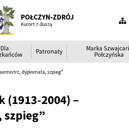
POŁCZYN-ZDRÓJ
Men
Kurort z duszą
praw
Dla
Marka Szwajcar
Patronaty
ń
Rozwiń
Rozwiń
zkańców
Połczyńska
menu
menu
Show
Show
Show
urmistrz, dyplomata, szpieg”
 (1913-2004) –
 szpieg”