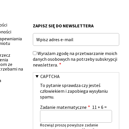
ości
ZAPISZ SIĘ DO NEWSLETTERA
pności
Email
zapewniania
miotu
Wyrażam zgodę na przetwarzanie moich
 rzecz
danych osobowych na potrzeby subskrypcji
enia
bom ze
newslettera.
trzebami na
CAPTCHA
a
To pytanie sprawdza czy jesteś
człowiekiem i zapobiega wysyłaniu
spamu.
Zadanie matematyczne
11 + 6 =
Rozwiąż proszę powyższe zadanie