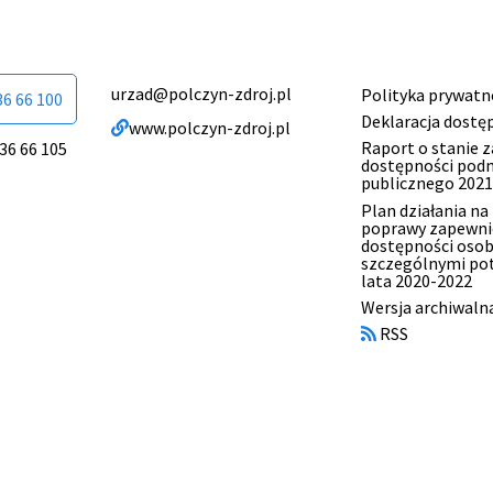
urzad@polczyn-zdroj.pl
Polityka prywatn
Menu
36 66 100
Deklaracja dostę
www.polczyn-zdroj.pl
stopki
Raport o stanie 
 36 66 105
dostępności pod
publicznego 2021
Plan działania na
poprawy zapewni
dostępności oso
szczególnymi po
lata 2020-2022
Otworzy
Wersja archiwaln
się
RSS
w
nowym
oknie