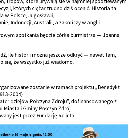
ń, tropów, które urywają się w najmniej spodziewanym
yzji, których ciężar trudno dziś ocenić. Historia ta
ła w Polsce, Jugosławii,
nie, Indonezji, Australii, a zakończy w Anglii.
owym spotkania będzie córka burmistrza — Joanna
wdź, ile historii można jeszcze odkryć — nawet tam,
o się, że wszystko już wiadomo.
rganizowane zostanie w ramach projektu „Benedykt
1913-2004)
ater dziejów Połczyna Zdroju”, dofinansowanego z
 Miasta i Gminy Połczyn Zdrój.
wany jest przez Fundację Relicta.