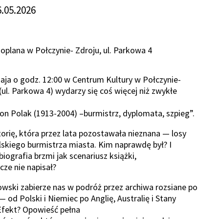
6.05.2026
Goplana w Połczynie- Zdroju, ul. Parkowa 4
ja o godz. 12:00 w Centrum Kultury w Połczynie-
(ul. Parkowa 4) wydarzy się coś więcej niż zwykłe
n Polak (1913-2004) –burmistrz, dyplomata, szpieg”.
orię, która przez lata pozostawała nieznana — losy
skiego burmistrza miasta. Kim naprawdę był? I
iografia brzmi jak scenariusz książki,
zcze nie napisał?
wski zabierze nas w podróż przez archiwa rozsiane po
 od Polski i Niemiec po Anglię, Australię i Stany
Efekt? Opowieść pełna