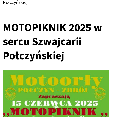
Ścieżka
Połczyńskiej
nawigacyjna
MOTOPIKNIK 2025 w
sercu Szwajcarii
Połczyńskiej