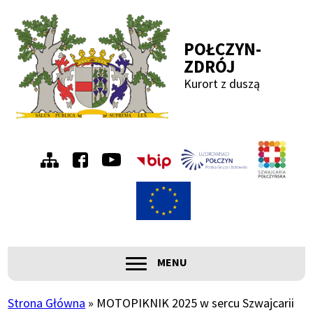
Przejdź
Przejdź
Przejdź
Przejdź
do
do
do
do
POŁCZYN-
menu
treści
wyszukiwania
stopki
ZDRÓJ
Kurort z duszą
Menu
Szwa
Połc
prawe
ROZWIŃ
MENU
Główna
nawigacja
Strona Główna
MOTOPIKNIK 2025 w sercu Szwajcarii