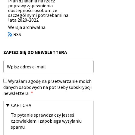
Plan działania na rzecz
poprawy zapewnienia
dostępności osobom ze
szczególnymi potrzebami na
lata 2020-2022
Otworzy
Wersja archiwalna
się
RSS
w
nowym
oknie
ZAPISZ SIĘ DO NEWSLETTERA
Email
Wyrażam zgodę na przetwarzanie moich
danych osobowych na potrzeby subskrypcji
newslettera.
CAPTCHA
To pytanie sprawdza czy jesteś
człowiekiem i zapobiega wysyłaniu
spamu.