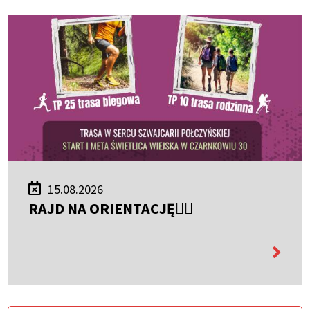
15.08.2026
RAJD NA ORIENTACJĘ🚶‍♀️
więcej
informa