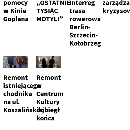
pomocy
„OSTATNIE
Interreg
zarządza
w Kinie
TYSIĄC
trasa
kryzyso
Goplana
MOTYLI”
rowerowa
Berlin-
Szczecin-
Kołobrzeg
Remont
Remont
istniejącego
w
chodnika
Centrum
na ul.
Kultury
Koszalińskiej
dobiegł
końca