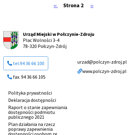
Poprzednia
‹‹
Strona 2
Następna
››
strona
strona
Stronicowanie
Urząd Miejski w Połczynie-Zdroju
Plac Wolności 3-4
78-320 Połczyn-Zdrój
urzad@polczyn-zdroj.pl
tel.94 36 66 100
www.polczyn-zdroj.pl
fax. 94 36 66 105
Polityka prywatności
Menu
Deklaracja dostępności
Raport o stanie zapewniania
dostępności podmiotu
stopki
publicznego 2021
Plan działania na rzecz
poprawy zapewnienia
dostępności osobom ze