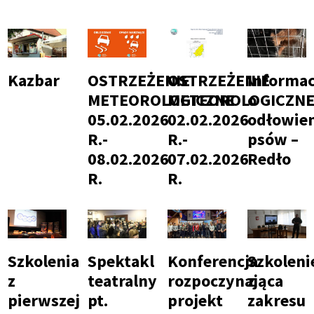
nawigacja
Ścieżka
nawigacyjna
Kazbar
OSTRZEŻENIE
OSTRZEŻENIE
Informac
METEOROLOGICZNE
METEOROLOGICZN
o
05.02.2026
02.02.2026
odłowie
R.-
R.-
psów –
08.02.2026
07.02.2026
Redło
R.
R.
Szkolenia
Spektakl
Konferencja
Szkoleni
z
teatralny
rozpoczynająca
z
pierwszej
pt.
projekt
zakresu