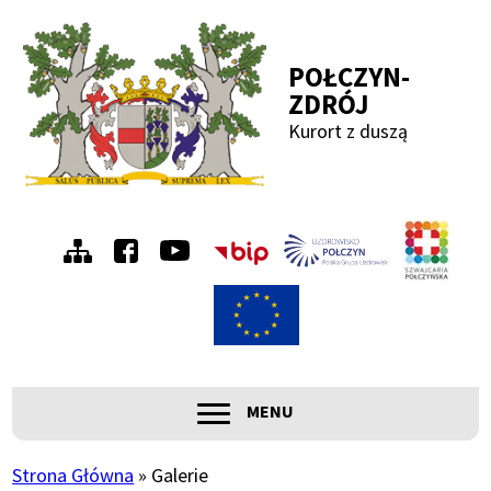
Przejdź
Przejdź
Przejdź
Przejdź
do
do
do
do
POŁCZYN-
menu
treści
wyszukiwania
stopki
ZDRÓJ
Kurort z duszą
Szwa
Menu
Połc
prawe
ROZWIŃ
MENU
Główna
Strona Główna
Galerie