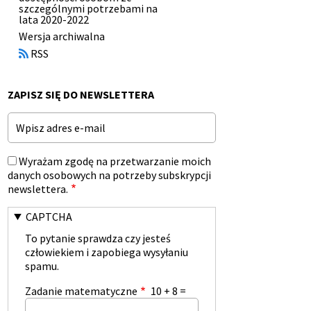
szczególnymi potrzebami na
lata 2020-2022
Otworzy
Wersja archiwalna
się
RSS
w
nowym
oknie
ZAPISZ SIĘ DO NEWSLETTERA
Email
Wyrażam zgodę na przetwarzanie moich
danych osobowych na potrzeby subskrypcji
newslettera.
CAPTCHA
To pytanie sprawdza czy jesteś
człowiekiem i zapobiega wysyłaniu
spamu.
Zadanie matematyczne
10 + 8 =