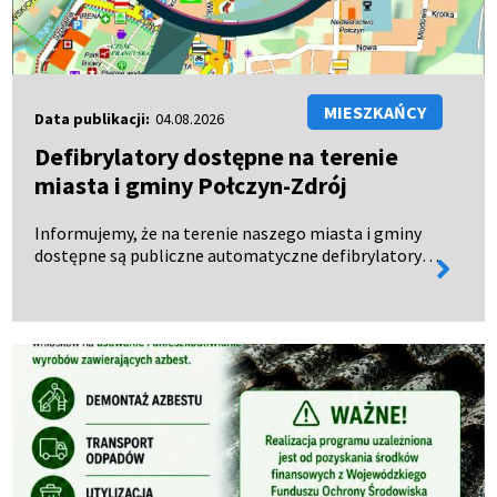
MIESZKAŃCY
Data publikacji:
04.08.2026
Defibrylatory dostępne na terenie
miasta i gminy Połczyn-Zdrój
Informujemy, że na terenie naszego miasta i gminy
dostępne są publiczne automatyczne defibrylatory
więcej
zewnętrzne (AED), czynne całodobowo – 24 godziny
informa
na dobę, 7 dni w tygodniu. Urządzenia te mogą
uratow…