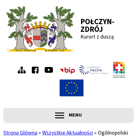
Przejdź
Przejdź
Przejdź
Przejdź
do
do
do
do
POŁCZYN-
menu
treści
wyszukiwania
stopki
ZDRÓJ
Kurort z duszą
Menu
Szwa
Połc
prawe
ROZWIŃ
MENU
Główna
nawigacja
Strona Główna
Wszystkie Aktualności
Ogólnopolski