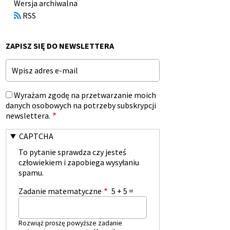
Otworzy
Wersja archiwalna
się
RSS
w
nowym
oknie
ZAPISZ SIĘ DO NEWSLETTERA
Email
Wyrażam zgodę na przetwarzanie moich
danych osobowych na potrzeby subskrypcji
newslettera.
CAPTCHA
To pytanie sprawdza czy jesteś
człowiekiem i zapobiega wysyłaniu
spamu.
Zadanie matematyczne
5 + 5 =
Rozwiąż proszę powyższe zadanie