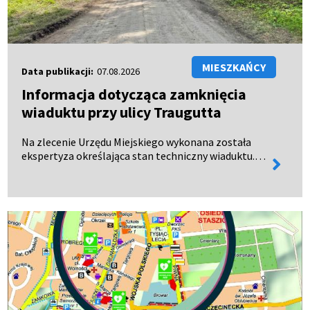
MIESZKAŃCY
Data publikacji:
07.08.2026
Informacja dotycząca zamknięcia
wiaduktu przy ulicy Traugutta
Na zlecenie Urzędu Miejskiego wykonana została
ekspertyza określająca stan techniczny wiaduktu.
więcej
Dokument oficjalnie wpłynął do urzędu 28 lipca 2026
informa
roku. Wyniki ekspertyzy wykazały, że wiadukt
kolejow…