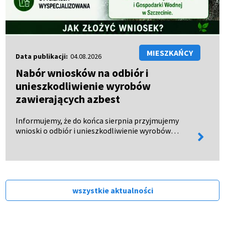
MIESZKAŃCY
Data publikacji:
04.08.2026
Nabór wniosków na odbiór i
unieszkodliwienie wyrobów
zawierających azbest
Informujemy, że do końca sierpnia przyjmujemy
wnioski o odbiór i unieszkodliwienie wyrobów
więcej
zawierających azbest. Wnioski można: - odebrać w
informa
Urzędzie Miejskim w Połczynie-Zdroju, - pobrać ze
strony BIP…
wszystkie aktualności